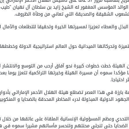
وقال سمو الشيخ حمدان بن زايد آل نهيان في تصريح بمناسبة مرور 37 عاما على ت
والد المؤسس المغفور له الشيخ زايد بن سلطان آل نهيان "طيب ال
 للشعوب الشقيقة والصديقة التي تعاني من وطأة الظروف.
ذل والعطاء تعزيزا لمسيرتها الخيرة وتحقيقا للتطلعات والآمال ا
يزة وتحركاتها الميدانية حول العالم استراتيجية الدولة وخططها ا
ن الهيئة خطت خطوات كبيرة نحو آفاق أرحب من التوسع والانتشار
ا مؤكدا سموه أن مسيرة الهيئة وخبرتها التراكمية تتعزز يوما بعد
احتياجا.
 بارزة في هذا العصر تضطلع هيئة الهلال الأحمر الإماراتي بأدوار
د الدولية المبذولة لدرء المخاطر المحدقة بالضحايا و المنكوبين،
تحدي وعظم المسؤولية الإنسانية الملقاة على عاتقها من خلال تج
 الضحايا حتى تنجلي محنتهم وتنحسر مأساتهم مشيرا سموه في هذا