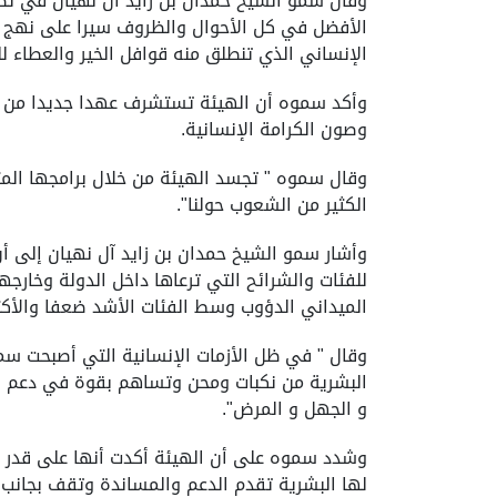
الأفضل في كل الأحوال والظروف سيرا على نهج ال
الإنساني الذي تنطلق منه قوافل الخير والعطاء
وأكد سموه أن الهيئة تستشرف عهدا جديدا من الب
وصون الكرامة الإنسانية.
وقال سموه " تجسد الهيئة من خلال برامجها المتم
الكثير من الشعوب حولنا".
وأشار سمو الشيخ حمدان بن زايد آل نهيان إلى أ
للفئات والشرائح التي ترعاها داخل الدولة وخارجه
الميداني الدؤوب وسط الفئات الأشد ضعفا والأكثر 
وقال " في ظل الأزمات الإنسانية التي أصبحت سمة
البشرية من نكبات ومحن وتساهم بقوة في دعم الجهو
و الجهل و المرض".
وشدد سموه على أن الهيئة أكدت أنها على قدر ال
لها البشرية تقدم الدعم والمساندة وتقف بجانب