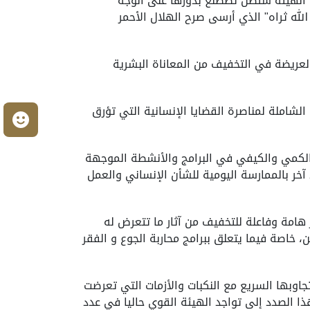
أسيس الهلال الأحمر الإماراتي إن الهيئة ستظل تضطلع بدورها على الوجه
له ثراه" الذي أرسى صرح الهلال الأحمر
لعريضة في التخفيف من المعاناة البشرية
لشاملة لمناصرة القضايا الإنسانية التي تؤرق
م
 الكمي والكيفي في البرامج والأنشطة الموجهة
 آخر بالممارسة اليومية للشأن الإنساني والعمل
 هامة وفاعلة للتخفيف من آثار ما تتعرض له
 خاصة فيما يتعلق ببرامج محاربة الجوع و الفقر
اوبها السريع مع النكبات والأزمات التي تعرضت
 الصدد إلى تواجد الهيئة القوي حاليا في عدد