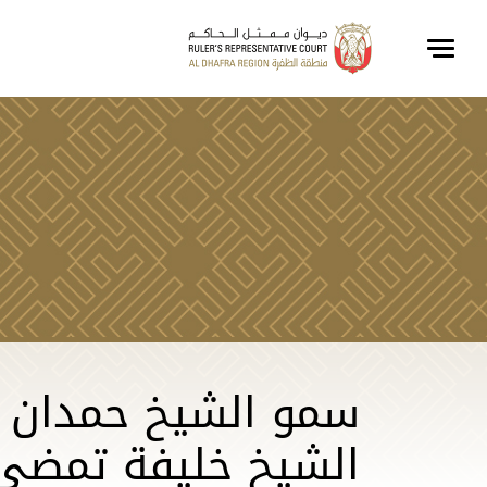
سمو الشيخ حمدان بن
الشيخ خليفة تمضي ق