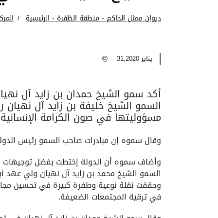
ديوان ممثل الحاكم - منطقة الظفرة - الرئيسية
المرك
يناير 31,2020
أكد سمو الشيخ حمدان بن زايد آل نهيا
السمو الشيخ خليفة بن زايد آل نهيان ر
مسؤوليتها في صون الكرامة الإنسانية 
وقال سموه إن مبادرات صاحب السمو رئيس الدولة
وأضاف سموه أن الدولة إختطت بفضل توجيهات صاح
السمو الشيخ محمد بن زايد آل نهيان ولي عهد أبو
وحققت نقلة نوعية وطفرة كبيرة في تحسين مجالات
في ترقية المجتمعات الضعيفة.