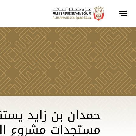
حمدان بن زايد يستق
مستجدات مشروع الس