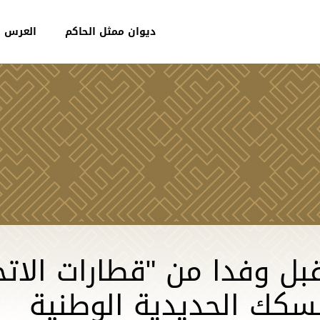
ديوان ممثل الحاكم
العرس ا
بل وفدا من "قطارات الات
كك الحديدية الوطنية