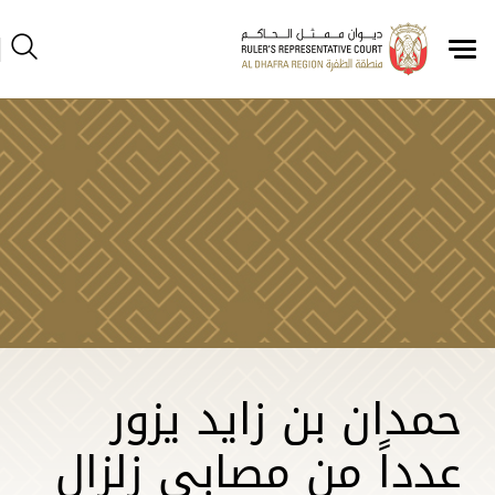
حمدان بن زايد يزور
عدداً من مصابي زلزال