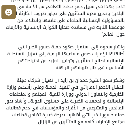
تدخر جهدا في سبيل دعم خطط التعافي من الأزمة في
م
البلدين وتعزيز قدرة المتأثرين على تجاوز ظروف الكارثة التزاما
بالمسؤولية الإنسانية الملقاة على عاتقها وانطلاقا من
موقفها الثابت في مساندة ضحايا الكوارث الإنسانية والأزمات
حول العالم”.
وأشار سموه إلى استمرار جهود حملة جسور الخير التي
أطلقتها الإمارات ضمن مساعيها الرامية إلى تعزيز الاستجابة
الإنسانية لصالح المتأثرين وتوفير المزيد من احتياجاتهم
الأساسية في ظل ظروفهم الراهنة.
وشكر سمو الشيخ حمدان بن زايد آل نهيان شركاء هيئة
الهلال الأحمر الاماراتي في تنفيذ الحملة وعلى رأسهم وزارة
الخارجية والتعاون الدولي ووزارة تنمية المجتمع والمنظمات
الإنسانية والجمعيات الخيرية على مستوى الدولة.. وأشاد بدور
المانحين والمتبرعين من الأفراد والمؤسسات في دعم فعاليات
حملة جسور الخير التي أظهرت بدرجة كبيرة تضامن قطاعات
مجتمع الإمارات كافة مع المتأثرين من الزلزال.