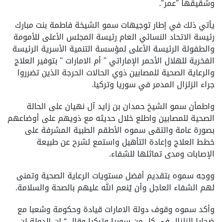
وشقيقها "عمر".
يأتي ذلك في إطار توجيهات سمو الشيخة فاطمة بنت مبارك
رئيسة الاتحاد النسائي العام رئيسة المجلس الأعلى للأمومة
والطفولة الرئيسة الأعلى لمؤسسة التنمية الأسرية الرئيسة
الفخرية للهلال الأحمر الإماراتي " أم الامارات " بتوفير العلاج
والرعاية الصحية للمصابين ذوي الحالات الحرجة الذين تضرروا
جراء الزلزال المدمر في سوريا وتركيا.
واطمأن سمو الشيخ حمدان بن زايد آل نهيان على الحالة
الصحية للمصابين واطلع خلال حديثه مع ذويهم على أوضاعهم
بصورة عامة والتقى سموه الأطقم الطبية المشرفة على
خطط العلاج وإعادة التأهيل واستمع لشرح عن طبيعة
الإصابات ومدى تماثلها للشفاء.
ووجه سموه بتقديم أفضل مستويات الرعاية الصحية وتمنى
لهم الشفاء العاجل وأن يُنعم الله عليهم بالصحة والسلامة.
وأكد سموه وقوف دولة الامارات قيادة وحكومة وشعبا مع
ضحايا الزلزال في كل من سوريا وتركيا وقال “ إن الدولة لن