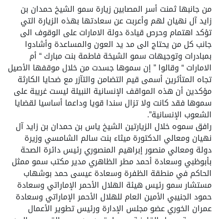
من جانبها ثمنت أسر المصابين زيارة سمو الشيخ حمدان بن
زايد آل نهيان لهم وأعربت عن سعادتها بهذه الزيارة التي
تؤكد اهتمام وحرص قيادة دولة الامارات على الوقوف الى
جانب كل من يحتاج الى مد يد العون والمساعدة وأشادوا
بمبادرات وتوجيهات سمو الشيخة فاطمة بنت مبارك “ أم
الامارات “ وقالوا ” إن سموها جسدت من خلال موقفها الأصيل
تجاه المتأثرين أسمى قيم التضامن والتآزر مع ضحايا الكارثة
مؤكدين أن هذه المواقف الإنسانية النبيلة ليست غريبة على
سموها فقد كانت ولا تزال سندا قويا وداعما أساسيا لقضايا
الشعوب الإنسانية”.
رافق سموه خلال الزيارتين الشيخ ياس بن حمدان بن زايد آل
نهيان ومعالي الدكتورة ميثاء بنت سالم الشامسي وزيرة
دولة ومعالي منصور إبراهيم المنصوري رئيس دائرة الصحة
بأبوظبي وسعادة أحمد مطر الظاهري مدير مكتب سمو ممثل
الحاكم في منطقة الظفرة وسعادة عيسى حمد بوشهاب
مستشار سمو رئيس هيئة الهلال الأحمر الإماراتي وسعادة
حمود الجنيبي الأمين العام للهلال الأحمر الإماراتي وسعادة
عمران الخوري عضو مجلس الإدارة ورئيس تطوير الأعمال