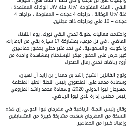
والبقيات على تل مرعب والتي تضم 7 فئات هي : سيارات
البقي ، الفئة المفتوحة ‪UtV ‬، فئة ‪UtV‬ الوكالة المعتمدة ،
فئة ‪UtV‬ الوكالة ، دراجات 4 عجلات – المفتوحة ، دراجات 4
عجلات – 10 ملي ودراجات ذات عجلتين.
واختتمت فعاليات بطولة تحدي البقي تورك، يوم الثلاثاء
الماضي ، في تل مرعب، بمشاركة 17 سيارة بقي من الإمارات،
والكويت، والسعودية، في تحد مثير حظي بحضور جماهيري
كبير حرص على الحضور مبكرا للإستمتاع بمشاهدة واحدة من
أروع رياضات تحدي رمال الصحراء.
وتوج الفائزين الشيخ راشد بن حمدان بن زايد آل نهيان،
وسعادة محمد على المنصوري رئيس اللجنة العليا المنظمة
لمهرجان ليوا الدولي 2020، وسعادة محمد راشد المزروعي
رئيس مجلس إدارة نادي ليوا الرياضي.
وقال رئيس اللجنة الرياضية في مهرجان ليوا الدولي، إن هذه
النسخة من المهرجان شهدت مشاركة كبيرة من المتسابقين
وإقبالا كبيرا من الجماهير.