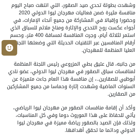
وشهدت بطولة تحدي صيد الصقور، التي انتهت صباح اليوم
منافسة مثيرة ضمن فعاليات مهرجان ليوا الدولي 2020
وحضورا وإقبالا في المشاركة من جميع أنحاء الإمارات، في
أجواء عكست روح التحدي والإثارة ومناخ ملائم للسباق الذي
استمر لثلاثة أيام، وجرت المنافسة لمسافة 400 متر، وحسم
أرقام المنافسين عبر التقنيات الحديثة التي وضعتها اللجنة
م
العليا المنظمة للمهرجان.
من جانبه، قال عتيق بطي المزروعي رئيس اللجنة المنظمة
لمنافسات سباق الصقور في مهرجان ليوا الدولي، عضو نادي
أبوظبي للصقارين..، إن منافسة هذا العام جاءت متميزة عن
السنوات الماضية وشهدت إثارة وحماسا من جميع المشاركين
من الصقارين.
وأكد أن إقامة منافسات الصقور من مهرجان ليوا الرياضي،
يأتي للحفاظ على هذا الموروث دوما وفي كل المناسبات،
ولذلك فإن الصيد بالصقور رياضة مميزة في مهرجان ليوا
الدولي ودائما ما تحقق أهدافها.