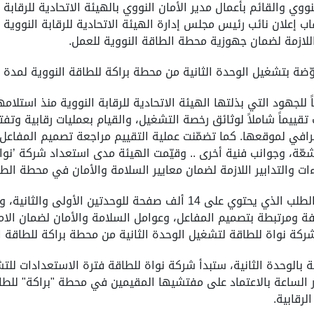
ي والقائم بأعمال مدير الأمان النووي بالهيئة الاتحادية للرقابة 
اب إعلان نائب رئيس مجلس إدارة الهيئة الاتحادية للرقابة النووي
اللازمة لضمان جهوزية محطة الطاقة النووية للعمل.
تشغيل الوحدة الثانية من محطة براكة للطاقة النووية لمدة 60 عاماً.
تقييماً شاملاً لوثائق رخصة التشغيل، والقيام بعمليات رقابية وت
في لموقعها. كما تضمّنت عملية التقييم مراجعة تصميم المفاعل ال
لمشعّة، وجوانب فنية أخرى .. وقيّمت الهيئة مدى استعداد شركة ’
ءات والتدابير اللازمة لضمان معايير السلامة والأمان في محطة الطا
 ومرتبطة بتصميم المفاعل، وعوامل السلامة والأمان لضمان الامتثال
كة نواة للطاقة لتشغيل الوحدة الثانية من محطة براكة للطاقة ال
 بالوحدة الثانية، ستبدأ شركة نواة للطاقة فترة الاستعدادات للت
ار الساعة بالاعتماد على مفتشيها المقيمين في محطة "براكة" لل
لرقابية.