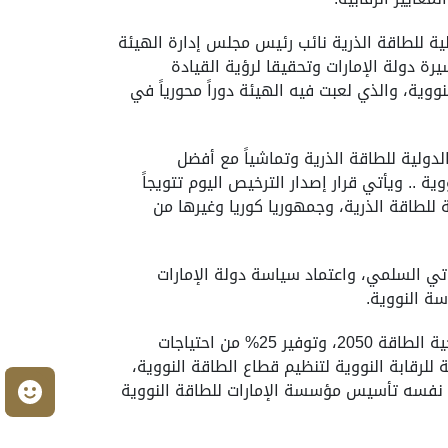
لية للطاقة الذرية نائب رئيس مجلس إدارة الهيئة
يرة دولة الإمارات وتحقيقا لرؤية القيادة
لمراحل تطوير برنامج الإمارات للطاقة النووية، والذي لعبت فيه الهيئة دوراً محورياً في
لدولية للطاقة الذرية وتماشياً مع أفضل
ة .. ويأتي قرار إصدار الترخيص اليوم تتويجاً
للطاقة الذرية، وجمهوريا كوريا وغيرها من
 2008 بإرساء قواعد البرنامج النووي الإماراتي السلمي، واعتماد سياسة دولة الإمارات
سة النووية.
وأضاف : اتخذت الحكومة قراراً حكيماً ببناء وتشغيل محطة للطاقة النووية بهدف تنويع مصادر الطاقة ودعم استراتيجية الطاقة 2050، وتوفير 25% من احتياجات
ي محطة براكة .. وفي عام 2009، تأسست الهيئة الاتحادية للرقابة النووية لتنظيم قطاع الطاقة النووية،
م
ام نفسه تأسيس مؤسسة الإمارات للطاقة النووية