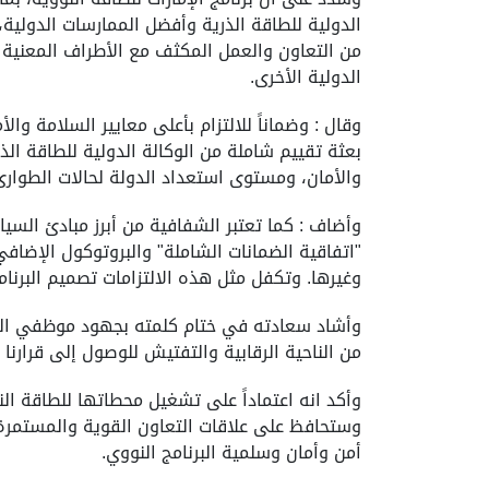
الدولية للطاقة الذرية وأفضل الممارسات الدولية، ح
من التعاون والعمل المكثف مع الأطراف المعنية ع
الدولية الأخرى.
بعثة تقييم شاملة من الوكالة الدولية للطاقة الذر
والأمان، ومستوى استعداد الدولة لحالات الطوارئ 
وأضاف : كما تعتبر الشفافية من أبرز مبادئ السياس
"اتفاقية الضمانات الشاملة" والبروتوكول الإضافي 
وغيرها. وتكفل مثل هذه الالتزامات تصميم البرنا
وأشاد سعادته في ختام كلمته بجهود موظفي الهيئة
من الناحية الرقابية والتفتيش للوصول إلى قرارنا
وأكد انه اعتماداً على تشغيل محطاتها للطاقة النو
وستحافظ على علاقات التعاون القوية والمستمرة 
أمن وأمان وسلمية البرنامج النووي.