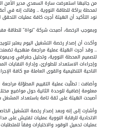
من جانبها استعرضت سارة السعدي مدير الأمن النوو
لمحطة براكة للطاقة النووية .. وقالت إنه في أعق
نود التأكيد أن الهيئة أجرت كافة عمليات التحقق 
وبموجب الرخصة، أصبحت شركة "نواة" للطاقة مفوّضة ب
.. وقد أجرت الهيئة عملية مراجعة منهجية تضمنت 
لتصميم المحطة النووية، وتحليل جغرافي وديموغرا
وإجراءات الاستعداد للطوارئ، وإدارة النفايات ا
الناحية التنظيمية والقوى العاملة مع كافة الإجرا
معلومة إضافية للوحدة الثانية حول مواضيع مختلفة
أصبحت الهيئة على ثقة تامة باستعداد المشغل شر
وأشارت إلى إنه وبعد إصدار رخصة التشغيل الخاصة
الاتحادية للرقابة النووية عمليات تفتيش على مد
عمليات تحميل الوقود والاختبارات وفقاً للمتطلبات ا