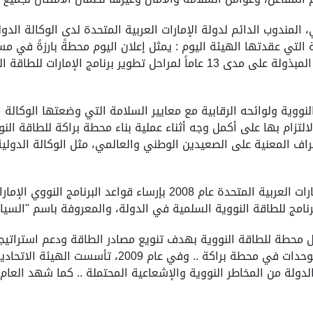
لمندوب الدائم لدولة الإمارات العربية المتحدة لدى الوكالة الدو
ية التي عقدتها الهيئة اليوم : يمثل إعلان اليوم محطةً بارزةً في مس
الرشيدة حيث يعتبر إنجازاً استراتيجياً يُتوّج الجهود المبذولة على مدى 13 عاماً 
نووية ولوائحه الرقابية مع معايير السلامة التي وضعتها الوكالة ا
تزام بها على أكمل وجه أثناء عملية بناء محطة براكة للطاقة النووي
ف المعنية على الصعيدين الوطني والعالمي، مثل الوكالة الدولية 
وقال سعادته في كلمته : بدأت حكومة دولة الإمارات العربية المتحدة عام
برنامج للطاقة النووية السلمية في الدولة، والمعروفة باسم "السيا
الدولة من الطاقة الكهربائية عند تشغيل جميع الوحدات ف
الدولة من المخاطر النووية والإشعاعية المحتملة .. كما شهد الع