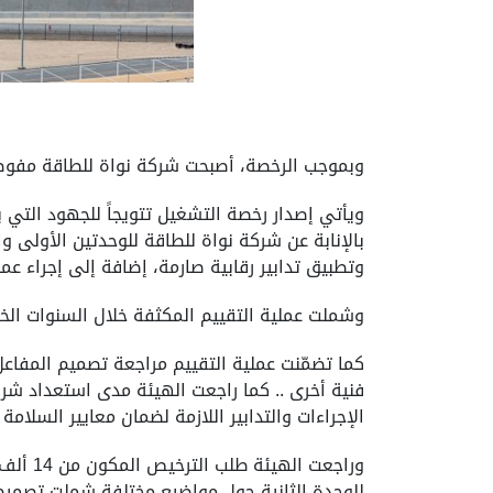
وبموجب الرخصة، أصبحت شركة نواة للطاقة مفوضة 
ويأتي إصدار رخصة التشغيل تتويجاً للجهود التي ب
وتطبيق تدابير رقابية صارمة، إضافة إلى إجراء عم
وشملت عملية التقييم المكثفة خلال السنوات الخم
كما تضمّنت عملية التقييم مراجعة تصميم المفاعل ا
فنية أخرى .. كما راجعت الهيئة مدى استعداد شر
الإجراءات والتدابير اللازمة لضمان معايير السلام
للوحدة الثانية حول مواضيع مختلفة شملت تصميم ال