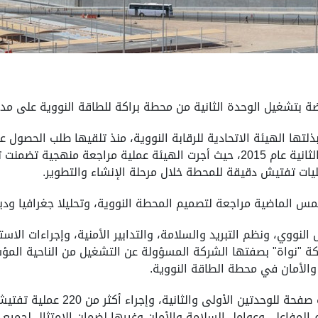
بتشغيل الوحدة الثانية من محطة براكة للطاقة النووية على مدى 
ذلتها الهيئة الاتحادية للرقابة النووية، منذ تلقيها طلب الحصول
بالإنابة عن شركة نواة للطاقة للوحدتين الأولى والثانية عام 2015، حيث أجرت الهيئة ع
ليات تفتيش دقيقة للمحطة خلال مرحلة الإنشاء والتطوير.
س الماضية مراجعة لتصميم المحطة النووية، وتحليلا جغرافيا وديم
لنووي، ونظم التبريد والسلامة، والتدابير الأمنية، وإجراءات الاست
كة "نواة" بصفتها الشركة المسؤولة عن التشغيل من الناحية المؤس
ة والأمان في محطة الطاقة النووية.
وراجعت الهيئة طلب الترخيص المكون
مفاعل، وعوامل السلامة والأمان وغيرها لضمان الامتثال لجميع الم