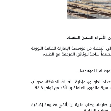
الأعوام الستين المقبلة.
 على الرخصة من مؤسسة الإمارات للطاقة النووية
ملية مراجعة منهجية تضمنت تقييماً شاملاً للوثائق المرفقة مع الطلب،
وغرافيا لموقعها ..
عداد للطوارئ، وإدارة النفايات المشعّة، وجوانب
سية والقوى العاملة والتأكد من توافر كافة
 من 14 ألف صفحة للوحدتين الأولى والثانية، وإجراء أكثر من 220 عملية تفتيش صارمة، وطلب ما يقارن بألفي معلومة إضافية
عايير الرقابية.