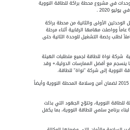
ناء أربع وحدات في مشروع محطة براكة للطاقة النووية
مت مؤسسة الإمارات للطاقة النووية في عام 2015 بطلب رخصة تشغيل الوحدتين الأولى والثانية من محطة براكة
للطاقة النووية، وأصدرت الهيئة الاتحادية للرقابة النووية الرخصة التشغيلية للوحدة الأولى في فبراير 2020 لمدة 60 عاماً وواصلت مهامها الرقابية أثناء مرحلة
هيئة إجراء تقييماً شاملاً لطلب رخصة التشغيل للوحدة الثانية حتى
بية شركة نواة للطاقة لجميع متطلبات الهيئة
وبما ينسجم مع أفضل الممارسات الدولية.+ وقد
قة النووية إلى شركة "نواة" للطاقة.
وأضاف أن إصدار هذه الرخصة هي نتاج عمل مكثف قامت به الهيئة في مختلف مراحل مراجعة طلب الرخصة منذ عام 2015 لضمان أمن وسلامة المحطة النووية وأيضاً
 للطاقة النووية، وتتوّج الجهود التي بذلت
ها لبناء برنامج سلمي للطاقة النووية، بما يكفل
ايير السلامة والأمان التي وضعتها الوكالة