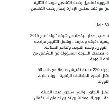
النووية تفاصيل رخصة التشغيل للوحدة الثانية
ة عن موافقة مجلس الإدارة إصدار رخصة التشغيل،
وأكدت أن إصدار رخصة التشغيل اليوم يعتبر تتويجاً للجهود التي بذلتها الهيئة الاتحادية للرقابة النووية منذ استلامها طلب إصدار الرخصة من شركة "نواة" عام 2015
فتيشية دقيقة وصارمة . وشمل التقييم مراجعة
نووي، ونظم التبريد، وتدابير السلامة،
نواة‘ بصفتها الشركة المسؤولة عن التشغيل من
قة النووية.
وأضافت : تطلّبت عملية التقييم المطوّلة مراجعة الطلب الذي يحتوي على 14 ألف صفحة للوحدتين الأولى والثانية، وإجراء 220 عملية تفتيش صارمة مع طلب 59
 لجميع المتطلبات الرقابية .. وبناء عليه،
نووية.
شغيل التجاري، والتي ستجري فيها الهيئة
طاقة النووية، ومفتشين آخرين لضمان استكمال