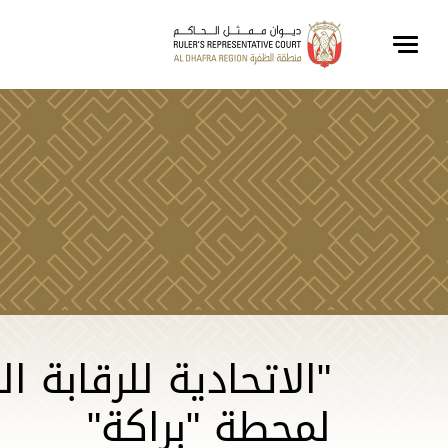
"الاتحادية للرقابة 
لمحطة "براكة"