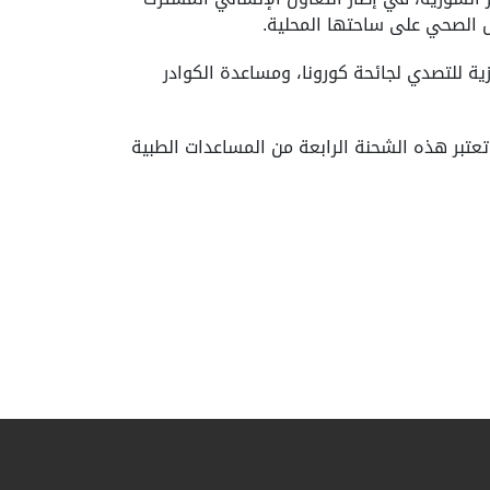
ل الصحي على ساحتها المحلية.
ية للتصدي لجائحة كورونا، ومساعدة الكوادر
أمين عام الهلال الاحمر: "تأتي هذه المساعدات ضمن الاستجابة العالمية لمواجهة انتشار جائحة كوفيد-19 وتعتبر هذه الشحنة الرابعة من المساعدات الطبية