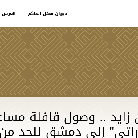
ديوان ممثل الحاكم
العرس ا
زايد .. وصول قافلة مساع
ماراتي" إلى دمشق للحد من