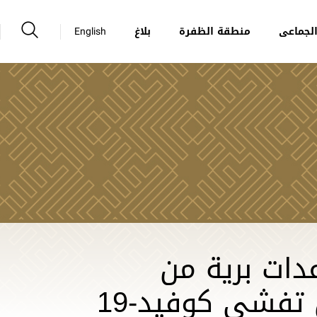
لجماعى
منطقة الظفرة
بلاغ
English
دات برية من
 تفشي كوفيد-19