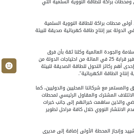
ي ومحطات براكة للطاقة النووية السلمية التي
 أولى محطات براكة للطاقة النووية السلمية
 الدولة عبر إنتاج طاقة كهربائية صديقة للبيئة
لامة والجودة العالمية وكلنا ثقة بأن فرق
العمل والتكنولوجيا المستخدمة في المحطات ستكون قادرة على مواصلة التقدم نحو تحقيق الهدف المتمثل في توفير قرابة 25 في المائة من احتياجات الدولة من
م
حدى أهم ركائز التحول للطاقة الصديقة للبيئة
إنتاج الطاقة الكهربائية".
يق والمستمر مع شركائنا المحليين والدوليين، كما
 الائتلاف المشترك والمقاول الرئيسي لمحطات
لماضي والذين ساهمت خبراتهم إلى جانب خبرات
دم الانتشار النووي خلال كافة مراحل تطوير
ييد وإنجاز المحطة الأولى إضافة إلى مديري