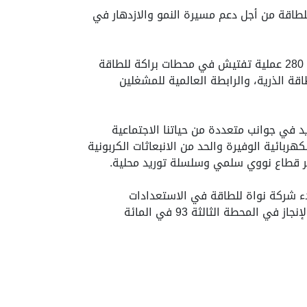
لطاقة من أجل دعم مسيرة النمو والازدهار في
كما سيتم إجراء اختبار الطاقة التصاعدي تحت الإشراف المستمر للهيئة الاتحادية للرقابة النووية والتي أجرت أكثر من 280 عملية تفتيش في محطات براكة للطاقة
 من قبل الوكالة الدولية للطاقة الذرية، والرابطة العالمية للمشغلين
د في جوانب متعددة من حياتنا الاجتماعية
بائية الوفيرة والحد من الانبعاثات الكربونية
ر قطاع نووي سلمي وسلسلة توريد محلية.
بدء شركة نواة للطاقة في الاستعدادات
التشغيلية، في وقت وصلت الأعمال الإنشائية في المحطتين الثالثة والرابعة إلى مراحلها النهائية حيث بلغت نسبة الإنجاز في المحطة الثالثة 93 في المائة