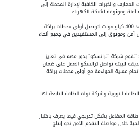
 المعارف والخبرات الكافية لإدارة المحطة إلى
ة آمنة وموثوقة لشبكة الكهرباء.
ولعبت شركة "ترانسكو" دوراً محورياً في عملية الربط حيث أنشأت شبكة بطول 952 كيلومترا من الخطوط العلوية بجهد 400 كيلو فولت لتوصيل أولى محطات براكة
ل آمن وموثوق إلى المستفيدين في جميع أنحاء
:"تقوم شركة "ترانسكو" بدور مهم في تعزيز
يقة للبيئة تواصل ترانسكو العمل على ضمان
تمام عملية المواءمة مع أولى محطات براكة
طاقة النووية وشركة نواة للطاقة التابعة لها
طاقة المفاعل بشكل تدريجي فيما يعرف باختبار
مية خلال مواصلة التقدم الآمن نحو إنتاج