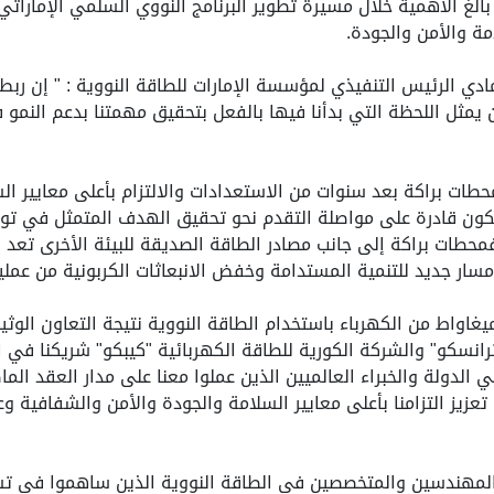
 بالغ الأهمية خلال مسيرة تطوير البرنامج النووي السلمي الإمارات
مة والأمن والجودة.
دي الرئيس التنفيذي لمؤسسة الإمارات للطاقة النووية : " إن ربط
مثل اللحظة التي بدأنا فيها بالفعل بتحقيق مهمتنا بدعم النمو في
طات براكة بعد سنوات من الاستعدادات والالتزام بأعلى معايير الس
فمحطات براكة إلى جانب مصادر الطاقة الصديقة للبيئة الأخرى تعد إ
ار جديد للتنمية المستدامة وخفض الانبعاثات الكربونية من عملية 
 ميغاواط من الكهرباء باستخدام الطاقة النووية نتيجة التعاون الوث
رانسكو" والشركة الكورية للطاقة الكهربائية "كيبكو" شريكنا في
ي الدولة والخبراء العالميين الذين عملوا معنا على مدار العقد ا
زيز التزامنا بأعلى معايير السلامة والجودة والأمن والشفافية وع
 المهندسين والمتخصصين في الطاقة النووية الذين ساهموا في تش