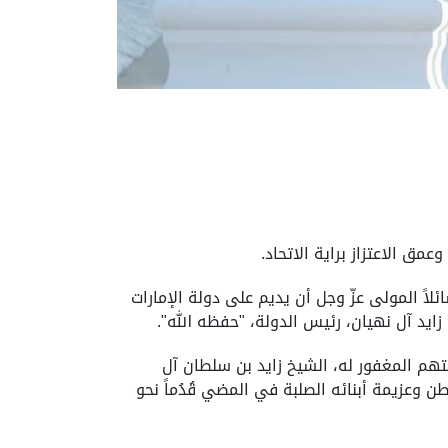
ق الاعتزاز براية الاتحاد.
اً المولى عزّ وجل أن يديم على دولة الإمارات
زايد آل نهيان، رئيس الدولة، "حفظه الله".
هم المغفور له، الشيخ زايد بن سلطان آل
وطن وعزيمة أبنائه الصلبة في المضي قُدُماً نحو