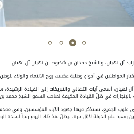
ايد آل نهيان، والشيخ حمدان بن شخبوط بن نهيان آل نهيان.
المواطنين في أجواءٍ وطنية عكست روح الانتماء والولاء للوطن وعم
 نهيان، أسمى آيات التهاني والتبريكات إلى القيادة الرشيدة، سائل
ة بالإنجازات في ظلّ القيادة الحكيمة لصاحب السمو الشيخ محمد بن 
ى قلوب الجميع، نستذكر فيها جهود الآباء المؤسسين، وفي مقدمت
ين رفعوا علم الدولة لأوّل مرة، ليظلّ منذ ذلك اليوم رمزاً لوحدة ال