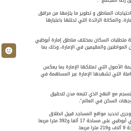
رضا المجتمع ".
حتياجات المناطق و تطوير ما يلزمها من مرافق
 والمكانة الرائدة التي تحتلها باعتبارها
ية متطلبات السكان بمختلف مناطق إمارة أبوظبي
لمواطنين والمقيمين في الإمارة، وذلك بما
م
مة الأصول التي تمتلكها الإمارة بما يعكس
ملة التي تشهدها الإمارة عبر المساهمة في
 ينسجم مع النهج الذي تتبعه مدن لتحقيق
وجهات السكن في العالم".
وجرى تحديد مواقع المساجد قبيل انطلاق
الأعمال الإنشائية بالتعاون مع الهيئة بناء على توزيع السكان ونسب التوسع المستقبلي للمشروع وتقع المساجد في أبوظبي على مساحة 17 ألفا و392 مترا مربعا