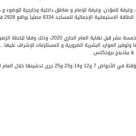
غرفة للمؤذن، وغرفة للإمام و مناطق داخلية وخارجية للوضوء و ذ
و يتوقع استكمال تنفيذ أعمال تشييد المساجد الخمسة عشر
ا وتوفير الموارد البشرية الضرورية و المستلزمات للإشراف عليها 
ج & بيلدينج بروجكتس.