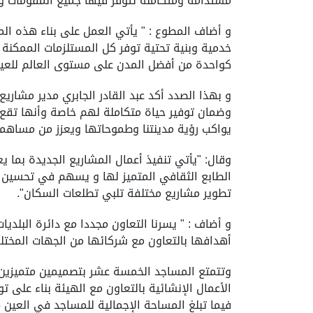
مستدامة ومتكاملة تتوفر فيها جميع المقومات و
و أضاف المطوع : " يأتي العمل على بناء هذه الم
خدمية وبنية تحتية توفر كل المستلزمات الممكنة ا
كواحدة من أفضل المدن على مستوى العالم للعيش 
و بهذا الصدد أكد عبد القادر الجابري مدير مشا
وضمان توفير حياة متكاملة لهم خاصة وأنها تقع
يواكب رؤية مدينتنا وطموحاتها ويعزز من مساهمت
وقال: "يأتي تنفيذ أعمال المشاريع الجديدة بما
الطابع الثقافي المتميز لها و يسهم في تحسين 
تطوير مشاريع مختلفة تلبي تطلعات السكان".
و أضاف : " يسرنا التعاون مجددا مع دائرة البلدي
أهدافها بالتعاون مع شركائها من الجهات المخت
وتتمتع المساجد الخمسة عشر بتصميمين متميزين ي
فيما تبلغ المساحة الإجمالية للمساجد في العين 15 ألفا و 247 مترا مربعا فيما تقع المساجد في الظفرة على مساحة 9 آلاف و219 مترا مربعا.