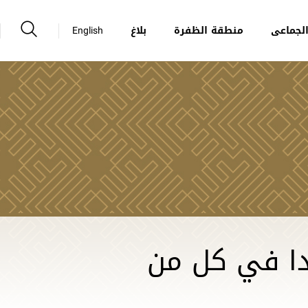
لجماعى
منطقة الظفرة
بلاغ
English
ل " تعلن بدء تشييد 15 مسجدا في كل من