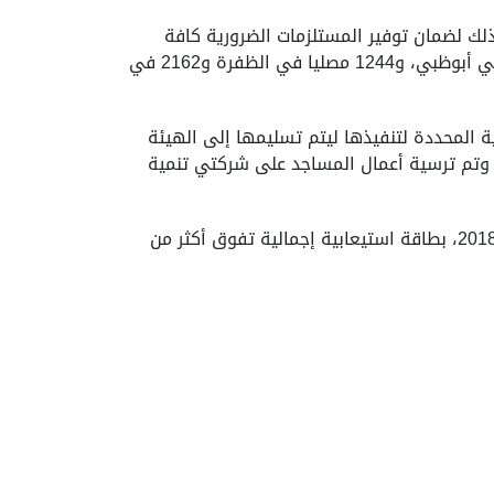
لك لضمان توفير المستلزمات الضرورية كافة
للمصلين وفق أعلى معايير الجودة الممكنة و تبلع الطاقة الاستيعابية الإجمالية للمساجد 6334 مصليا بواقع 2928 في أبوظبي، و1244 مصليا في الظفرة و2162 في
 قبل نهاية العام الجاري 2020، وذلك وفقا للخطة الزمنية المحددة لتنفيذها ليتم تسليمها إلى الهيئة
.. وتم ترسية أعمال المساجد على شركتي تنمية
جدير بالذكر أن شركة مدن طورت خمسة مساجد مؤقتة في الأحواض 7 و12 و14 و23 و25 جرى تدشينها خلال العام 2018، بطاقة استيعابية إجمالية تفوق أكثر من