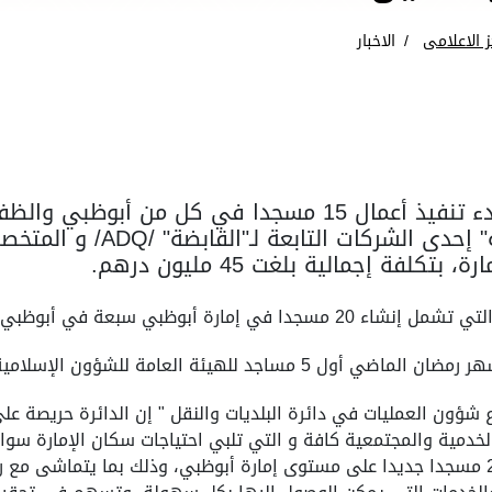
ز الاعلامى
الاخبار
أعلنت دائرة البلديات و النقل بأبوظبي بدء تنفيذ أعمال 15 مس
وذلك بالتعاون مع شركة " مدن ا
فة إجمالية بلغت 45 مليون درهم.
ي، وخمسة في العين، وثلاثة في الظفرة.
ئة العامة للشؤون الإسلامية والأوقاف.
شؤون العمليات في دائرة البلديات والنقل " إن الدائرة حريصة عل
لخدمية والمجتمعية كافة و التي تلبي احتياجات سكان الإمارة سو
هذه المساجد يأتي في إطار خطة الدائرة لبناء 20 مسجدا جديدا على مستوى إمارة أبوظبي، وذل