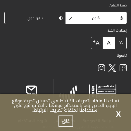
ضبط التباين
مُلون
تباين قوي
إعدادات الخط
+
A
A
-
A
تابعونا
تساعدنا ملفات تعريف الارتباط في تحسين تجربة موقع
الويب الخاص بك. باستخدام موقعنا ، أنت توافق على
استخدامنا لملفات تعريف الارتباط.
X
غلق
سياسة الخصوصية
حقوق النشر
شروط الاستخدام
© 2020 حكومة أبوظبي جميع الحقوق محفوظة.